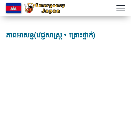
ភាពអាសន្ន(វេជ្ជសាស្រ្ត・គ្រោះថ្នាក់)