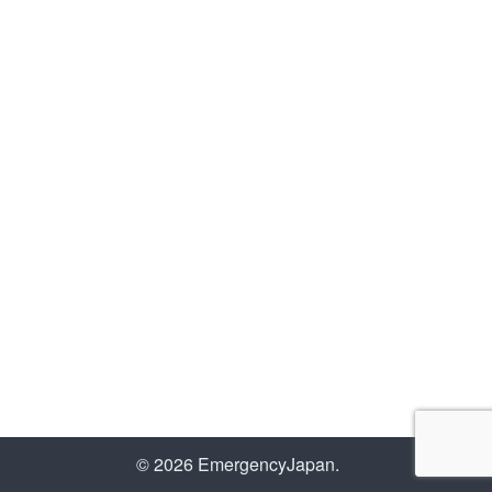
ペットと一緒に避難する場合
【もくじ】 災害発生時の行動 自宅で一緒に被災
した場合 避難所での過ごし方 避難所でのルール
とマナー 感染症 普段からの備え 防災対策 しつけ
と健康管理 ペットの所有者明示 避難用品や備蓄
品の確保 避難訓練の参加や地域住…
もっと読む »
© 2026 EmergencyJapan.